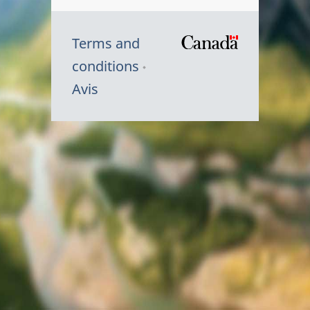
Terms and
/
conditions
Symbole
Avis
du
gouvernem
du
Canada