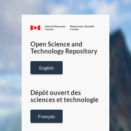
Canada.ca
/
Gouverneme
Open Science and
du
Technology Repository
Canada
English
Dépôt ouvert des
sciences et technologie
Français