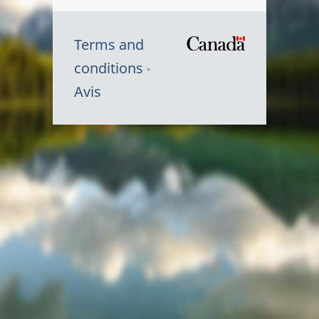
Terms and
/
conditions
Symbole
Avis
du
gouvernem
du
Canada