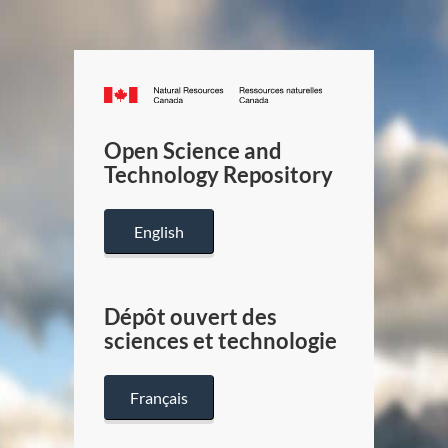
Canada.ca
/
Gouverneme
Open Science and
du
Technology Repository
Canada
English
Dépôt ouvert des
sciences et technologie
Français