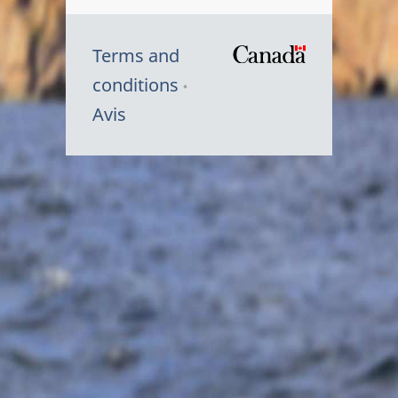
Terms and
/
conditions
Symbole
Avis
du
gouvernem
du
Canada