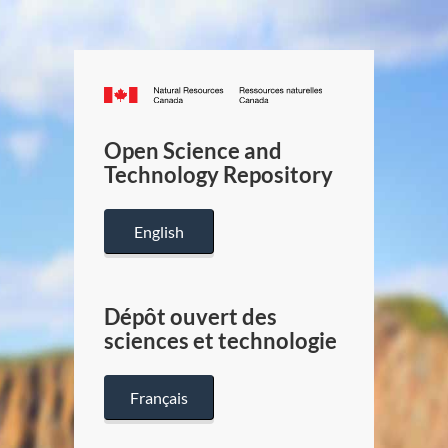
Canada.ca
/
Gouverneme
Open Science and
du
Technology Repository
Canada
English
Dépôt ouvert des
sciences et technologie
Français