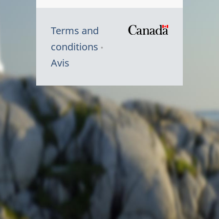
Terms and
/
conditions
Symbole
Avis
du
gouvernem
du
Canada