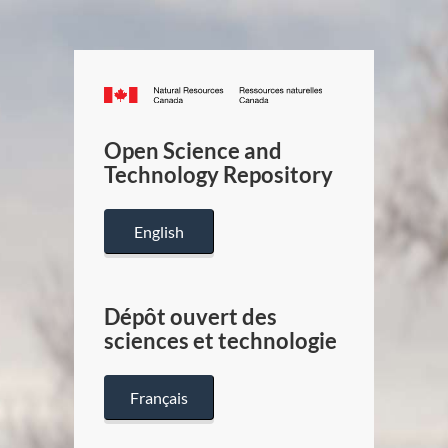
Canada.ca
/
Gouverneme
Open Science and
du
Technology Repository
Canada
English
Dépôt ouvert des
sciences et technologie
Français