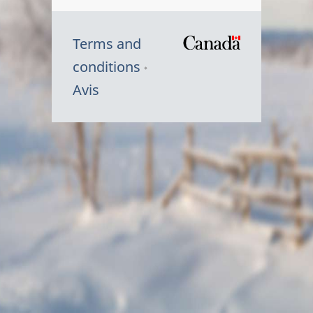
Terms and
/
conditions
Symbole
Avis
du
gouvernem
du
Canada