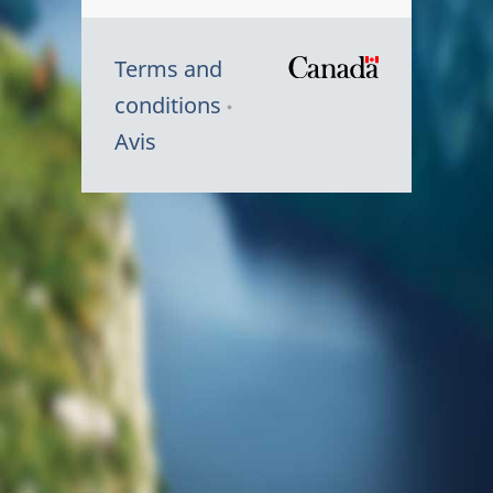
Terms and
/
conditions
Symbole
Avis
du
gouvernem
du
Canada