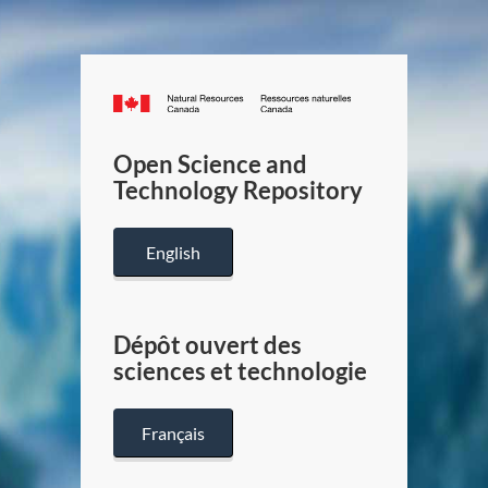
Canada.ca
/
Gouverneme
Open Science and
du
Technology Repository
Canada
English
Dépôt ouvert des
sciences et technologie
Français