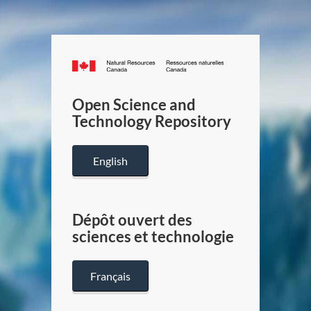
Canada.ca
/
Gouverneme
Open Science and
du
Technology Repository
Canada
English
Dépôt ouvert des
sciences et technologie
Français