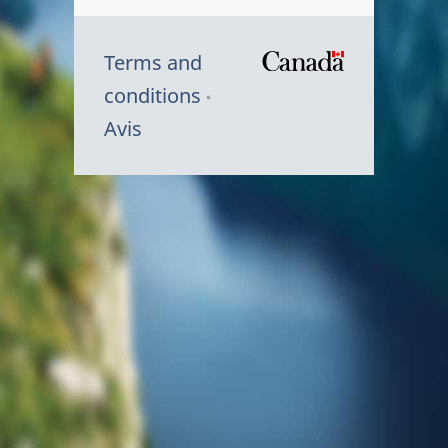
Terms and
/
conditions
Symbole
Avis
du
gouvernem
du
Canada