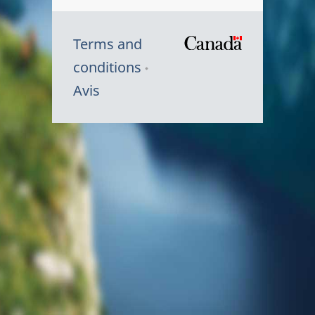
Terms and
/
conditions
Symbole
Avis
du
gouvernem
du
Canada