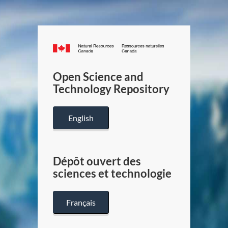
Canada.ca
/
Gouverneme
Open Science and
du
Technology Repository
Canada
English
Dépôt ouvert des
sciences et technologie
Français