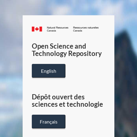
Canada.ca
/
Gouverneme
Open Science and
du
Technology Repository
Canada
English
Dépôt ouvert des
sciences et technologie
Français