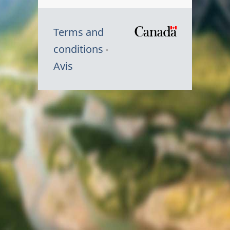
Terms and
/
conditions
Symbole
Avis
du
gouvernem
du
Canada