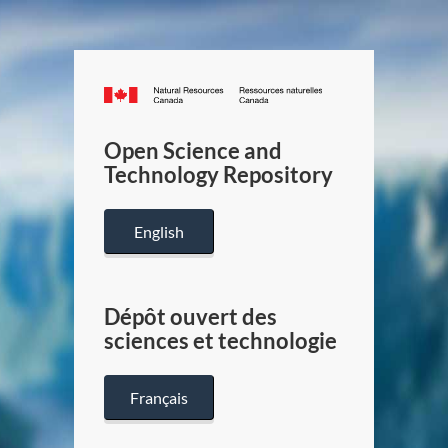
Canada.ca
/
Gouverneme
Open Science and
du
Technology Repository
Canada
English
Dépôt ouvert des
sciences et technologie
Français