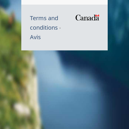
Terms and
/
conditions
Symbole
Avis
du
gouvernem
du
Canada