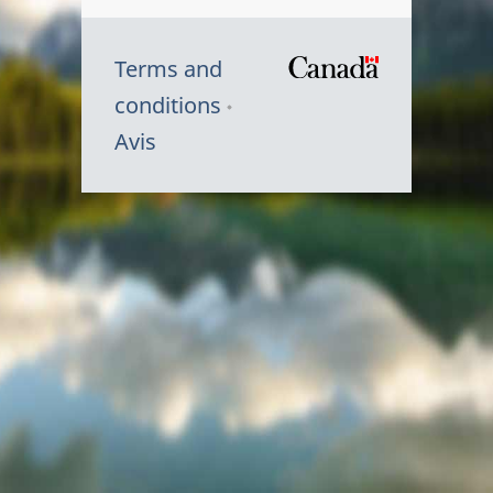
Terms and
/
conditions
Symbole
Avis
du
gouvernem
du
Canada