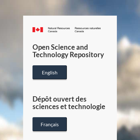
Canada.ca
/
Gouverneme
Open Science and
du
Technology Repository
Canada
English
Dépôt ouvert des
sciences et technologie
Français