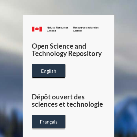
Canada.ca
/
Gouverneme
Open Science and
du
Technology Repository
Canada
English
Dépôt ouvert des
sciences et technologie
Français