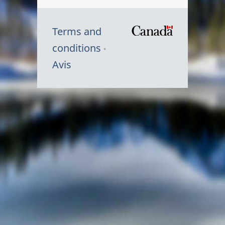
Terms and
/
conditions
Symbole
Avis
du
gouvernem
du
Canada