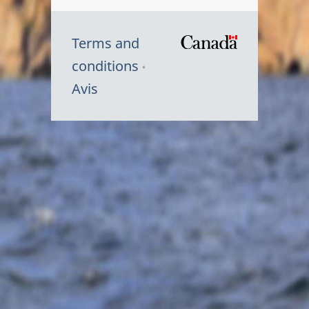
Terms and
/
conditions
Symbole
Avis
du
gouvernem
du
Canada