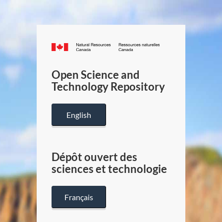
Canada.ca
/
Gouverneme
Open Science and
du
Technology Repository
Canada
English
Dépôt ouvert des
sciences et technologie
Français