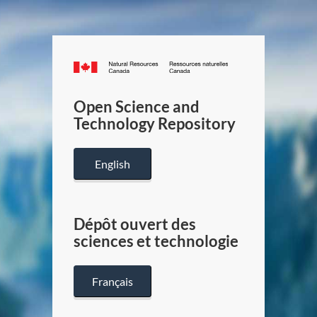
Canada.ca
/
Gouverneme
Open Science and
du
Technology Repository
Canada
English
Dépôt ouvert des
sciences et technologie
Français