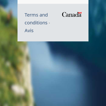
Terms and
/
conditions
Symbole
Avis
du
gouvernem
du
Canada