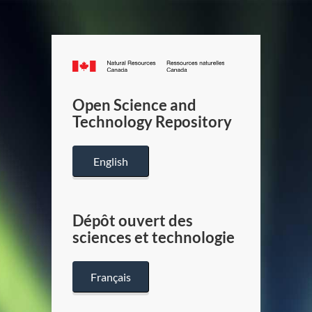
Canada.ca
/
Gouverneme
Open Science and
du
Technology Repository
Canada
English
Dépôt ouvert des
sciences et technologie
Français