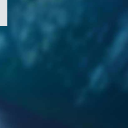
/
Symbole
du
gouvernement
du
Canada