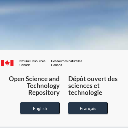
Canada.ca
/
Gouvernement
Open Science and
Dépôt ouvert des
du
Technology
sciences et
Canada
Repository
technologie
English
Français