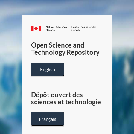
Canada.ca
/
Gouverneme
Open Science and
du
Technology Repository
Canada
English
Dépôt ouvert des
sciences et technologie
Français