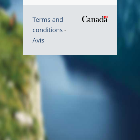
Terms and
/
conditions
Symbole
Avis
du
gouvernem
du
Canada