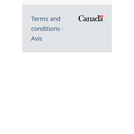
Terms and
/
conditions
Symbole
Avis
du
gouvernem
du
Canada