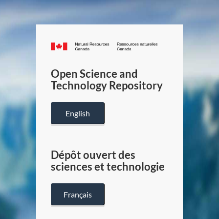
Canada.ca
/
Gouverneme
Open Science and
du
Technology Repository
Canada
English
Dépôt ouvert des
sciences et technologie
Français