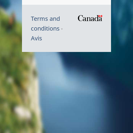
Terms and
/
conditions
Symbole
Avis
du
gouvernem
du
Canada