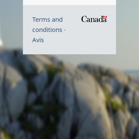
Terms and
/
conditions
Symbole
Avis
du
gouvernem
du
Canada