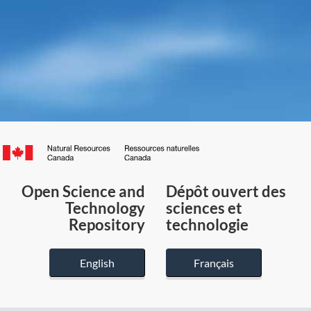
Canada.ca
/
Gouvernement
Open Science and
Dépôt ouvert des
du
Technology
sciences et
Canada
Repository
technologie
English
Français