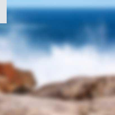
/
Symbole
du
gouvernement
du
Canada