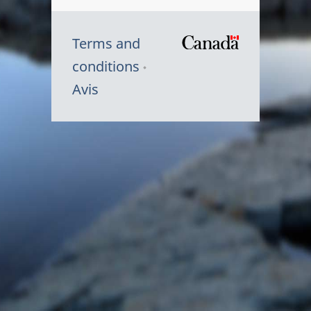
Terms and
/
conditions
Symbole
Avis
du
gouvernem
du
Canada