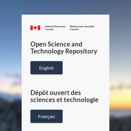
Canada.ca
/
Gouverneme
Open Science and
du
Technology Repository
Canada
English
Dépôt ouvert des
sciences et technologie
Français