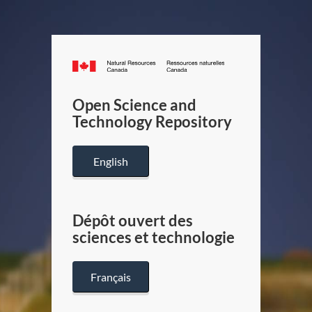
Canada.ca
/
Gouverneme
Open Science and
du
Technology Repository
Canada
English
Dépôt ouvert des
sciences et technologie
Français