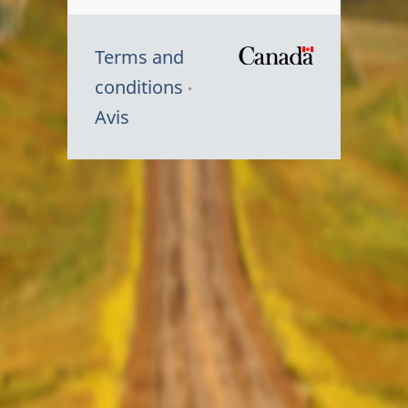
Terms and
/
conditions
Symbole
Avis
du
gouvernem
du
Canada