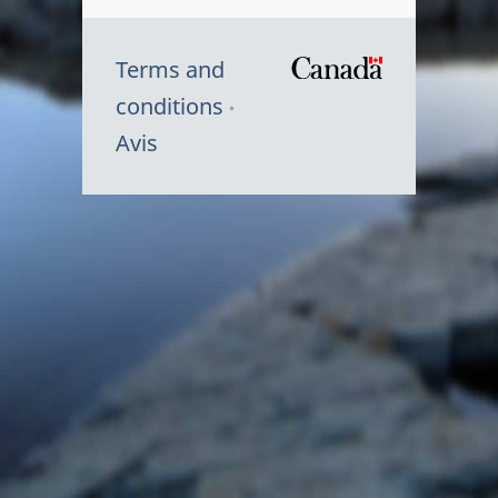
Terms and
/
conditions
Symbole
Avis
du
gouvernem
du
Canada