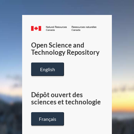
Canada.ca
/
Gouverneme
Open Science and
du
Technology Repository
Canada
English
Dépôt ouvert des
sciences et technologie
Français