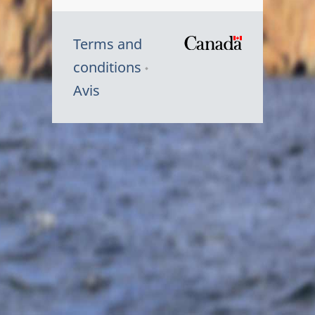
Terms and
/
conditions
Symbole
Avis
du
gouvernem
du
Canada