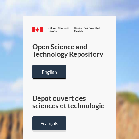
Canada.ca
/
Gouverneme
Open Science and
du
Technology Repository
Canada
English
Dépôt ouvert des
sciences et technologie
Français