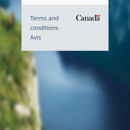
Terms and
/
conditions
Symbole
Avis
du
gouvernem
du
Canada