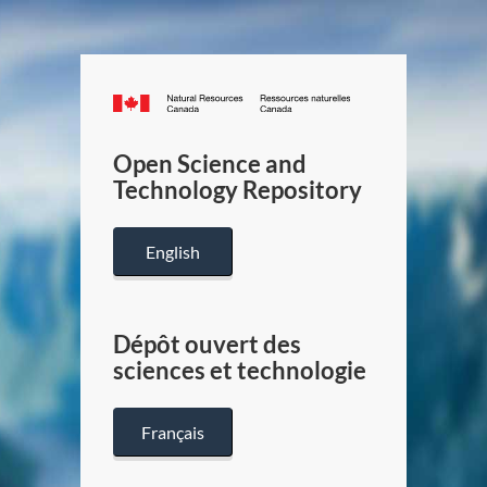
Canada.ca
/
Gouverneme
Open Science and
du
Technology Repository
Canada
English
Dépôt ouvert des
sciences et technologie
Français