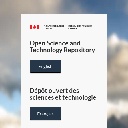
Canada.ca
/
Gouverneme
Open Science and
du
Technology Repository
Canada
English
Dépôt ouvert des
sciences et technologie
Français