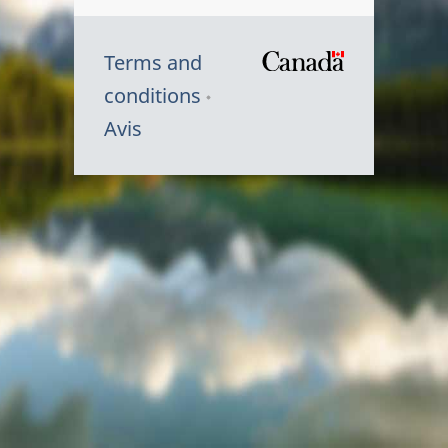
Terms and
/
conditions
Symbole
Avis
du
gouvernem
du
Canada