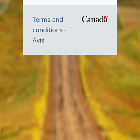
Terms and
/
conditions
Symbole
Avis
du
gouvernem
du
Canada