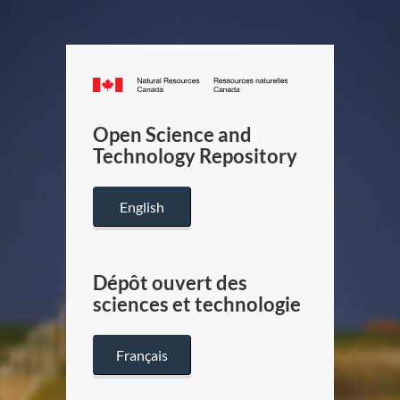
Canada.ca
/
Gouverneme
Open Science and
du
Technology Repository
Canada
English
Dépôt ouvert des
sciences et technologie
Français