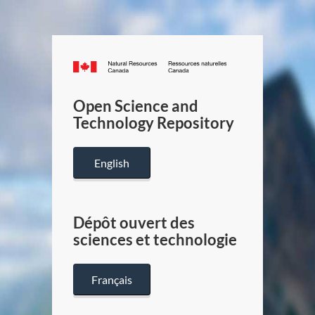
Canada.ca
/
Gouverneme
Open Science and
du
Technology Repository
Canada
English
Dépôt ouvert des
sciences et technologie
Français