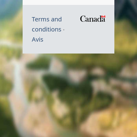
Terms and
/
conditions
Symbole
Avis
du
gouvernem
du
Canada