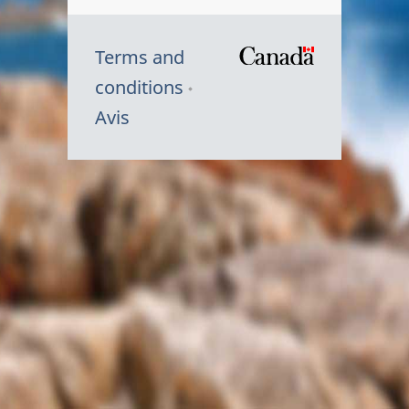
Terms and
/
conditions
Symbole
Avis
du
gouvernem
du
Canada