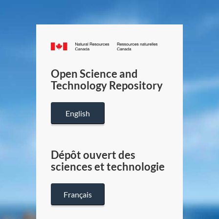
Canada.ca
/
Gouverneme
Open Science and
du
Technology Repository
Canada
English
Dépôt ouvert des
sciences et technologie
Français