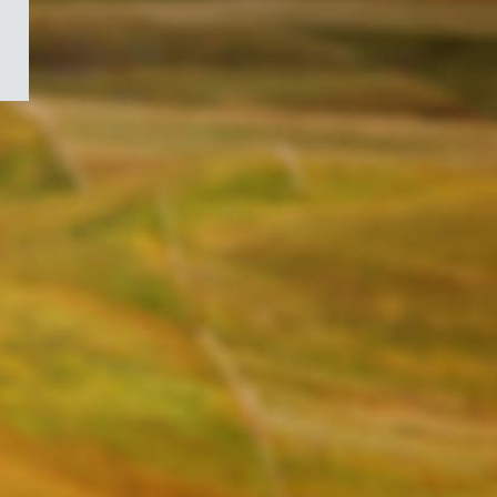
/
Symbole
du
gouvernement
du
Canada