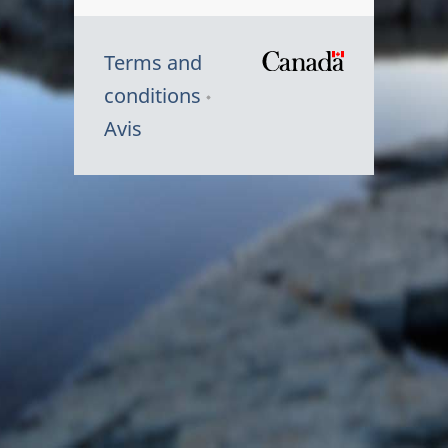
Terms and
/
conditions
Symbole
Avis
du
gouvernem
du
Canada