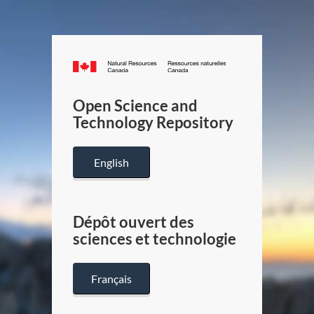
Canada.ca
/
Gouverneme
Open Science and
du
Technology Repository
Canada
English
Dépôt ouvert des
sciences et technologie
Français