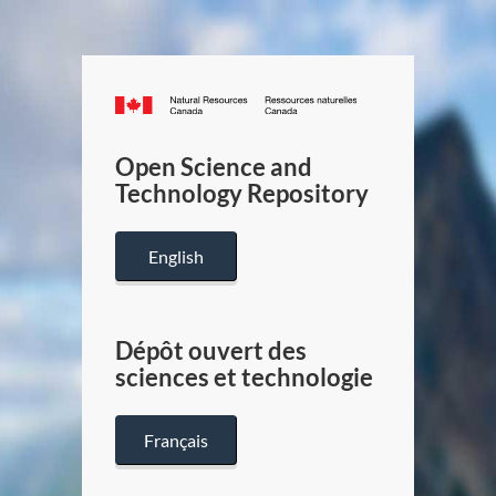
Canada.ca
/
Gouverneme
Open Science and
du
Technology Repository
Canada
English
Dépôt ouvert des
sciences et technologie
Français