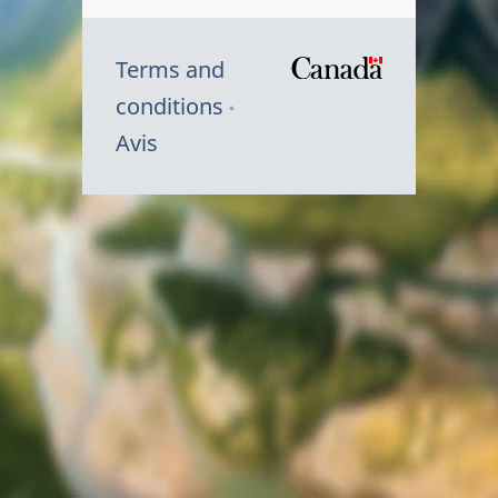
Terms and
/
conditions
Symbole
Avis
du
gouvernem
du
Canada