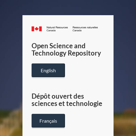
Canada.ca
/
Gouverneme
Open Science and
du
Technology Repository
Canada
English
Dépôt ouvert des
sciences et technologie
Français