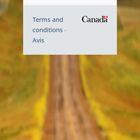
Terms and
/
conditions
Symbole
Avis
du
gouvernem
du
Canada