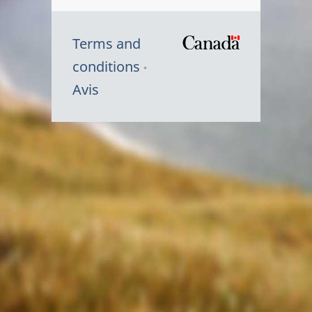
Terms and
/
conditions
Symbole
Avis
du
gouvernem
du
Canada