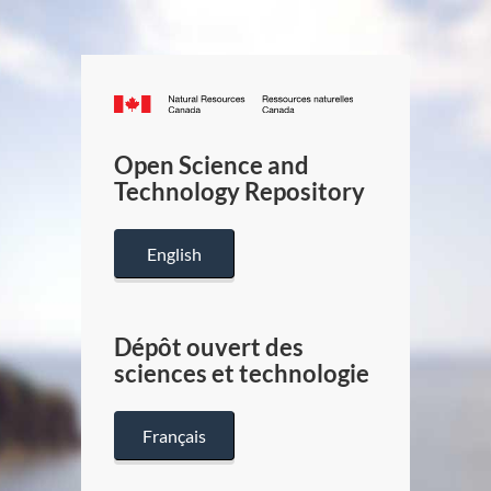
Canada.ca
/
Gouverneme
Open Science and
du
Technology Repository
Canada
English
Dépôt ouvert des
sciences et technologie
Français