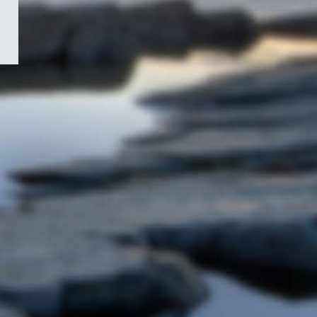
/
Symbole
du
gouvernement
du
Canada