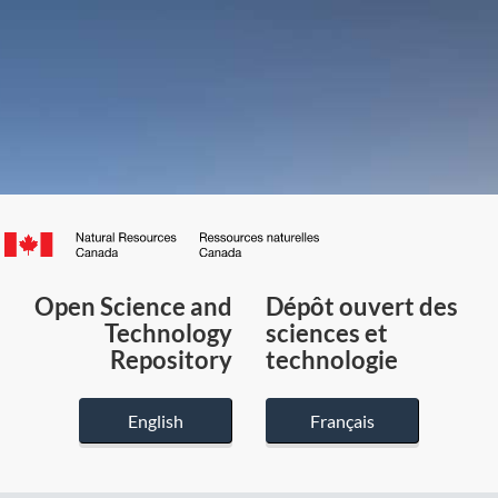
Canada.ca
/
Gouvernement
Open Science and
Dépôt ouvert des
du
Technology
sciences et
Canada
Repository
technologie
English
Français