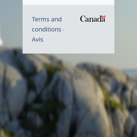
Terms and
/
conditions
Symbole
Avis
du
gouvernem
du
Canada