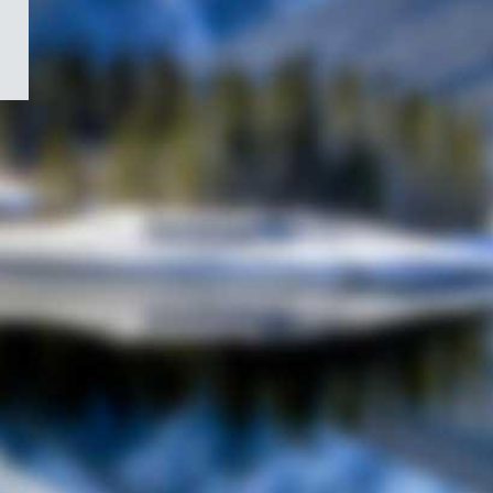
/
Symbole
du
gouvernement
du
Canada