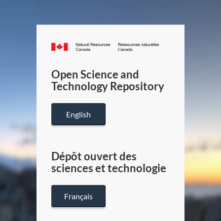
Canada.ca
/
Gouverneme
Open Science and
du
Technology Repository
Canada
English
Dépôt ouvert des
sciences et technologie
Français