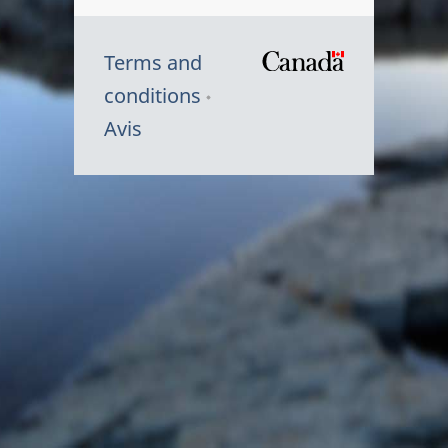
Terms and
/
conditions
Symbole
Avis
du
gouvernem
du
Canada