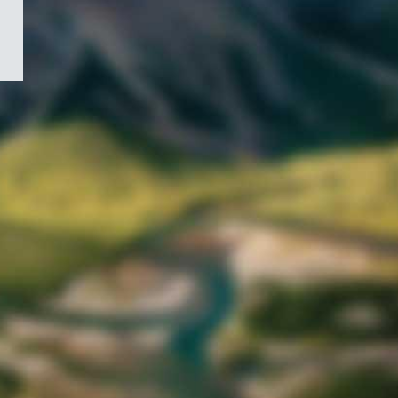
/
Symbole
du
gouvernement
du
Canada