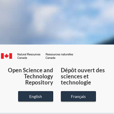
Canada.ca
/
Gouvernement
Open Science and
Dépôt ouvert des
du
Technology
sciences et
Canada
Repository
technologie
English
Français