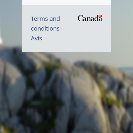
Terms and
/
conditions
Symbole
Avis
du
gouvernem
du
Canada