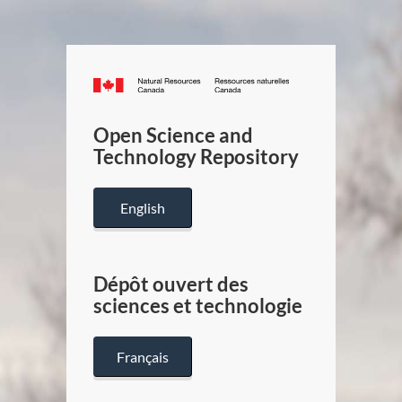
Canada.ca
/
Gouverneme
Open Science and
du
Technology Repository
Canada
English
Dépôt ouvert des
sciences et technologie
Français