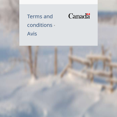
Terms and
/
conditions
Symbole
Avis
du
gouvernem
du
Canada