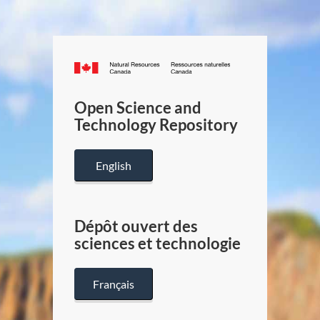
Canada.ca
/
Gouverneme
Open Science and
du
Technology Repository
Canada
English
Dépôt ouvert des
sciences et technologie
Français