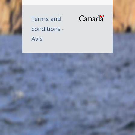
Terms and
/
conditions
Symbole
Avis
du
gouvernem
du
Canada