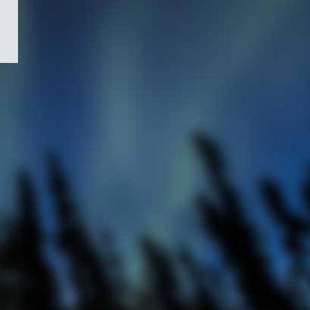
/
Symbole
du
gouvernement
du
Canada