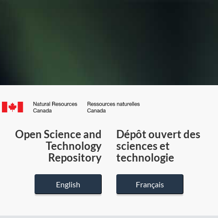
Canada.ca
/
Gouvernement
Open Science and
Dépôt ouvert des
du
Technology
sciences et
Canada
Repository
technologie
English
Français