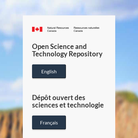
Canada.ca
/
Gouverneme
Open Science and
du
Technology Repository
Canada
English
Dépôt ouvert des
sciences et technologie
Français