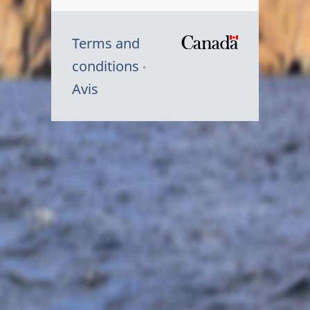
Terms and
/
conditions
Symbole
Avis
du
gouvernem
du
Canada