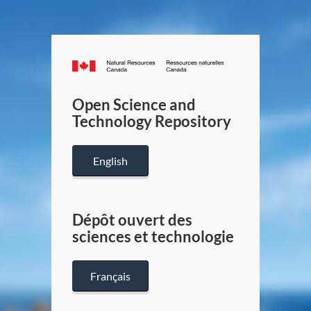
Canada.ca
/
Gouverneme
Open Science and
du
Technology Repository
Canada
English
Dépôt ouvert des
sciences et technologie
Français