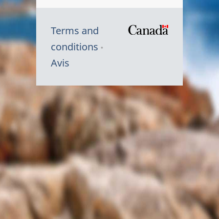
Terms and
/
conditions
Symbole
Avis
du
gouvernem
du
Canada