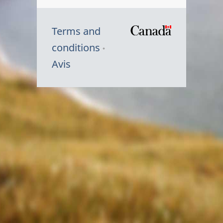
Terms and
/
conditions
Symbole
Avis
du
gouvernem
du
Canada