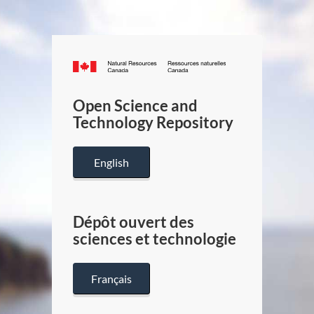
Canada.ca
/
Gouverneme
Open Science and
du
Technology Repository
Canada
English
Dépôt ouvert des
sciences et technologie
Français