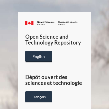
Canada.ca
/
Gouverneme
Open Science and
du
Technology Repository
Canada
English
Dépôt ouvert des
sciences et technologie
Français