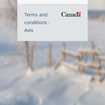
Terms and
/
conditions
Symbole
Avis
du
gouvernem
du
Canada