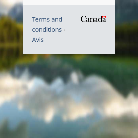
Terms and
/
conditions
Symbole
Avis
du
gouvernem
du
Canada