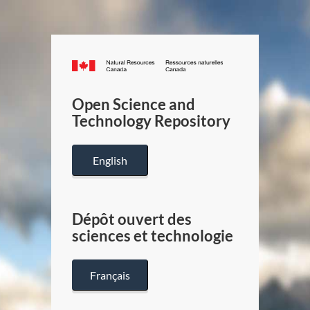
Canada.ca
/
Gouverneme
Open Science and
du
Technology Repository
Canada
English
Dépôt ouvert des
sciences et technologie
Français