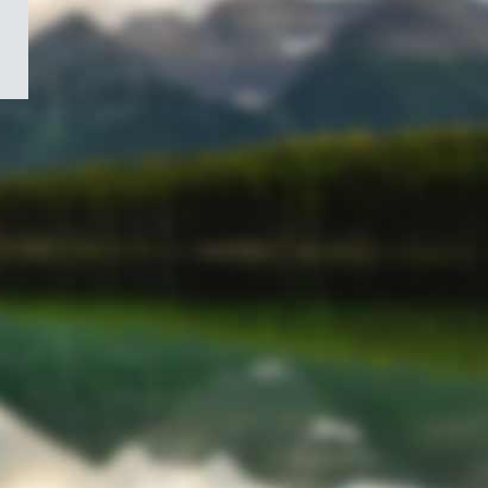
/
Symbole
du
gouvernement
du
Canada