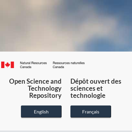
Canada.ca
/
Gouvernement
Open Science and
Dépôt ouvert des
du
Technology
sciences et
Canada
Repository
technologie
English
Français